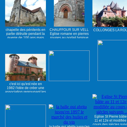
chapelle des pénitents en
CHAUFFOUR SUR VELL
COLLONGES LA RO
partie détruite pendant la
Eglise romane en pierres
guerre de 100 ans mais
rouges au portail typique
restaurée au 14e
du Limousin
c'est ici qu'est née en
1982 l'idée de créer une
association regroupant les
plus beaux villages de
France
Eglise St Pierre bâtie
11 et 12e et modifiée
cours des siècles suiv
la halle qui abrita jusqu'en