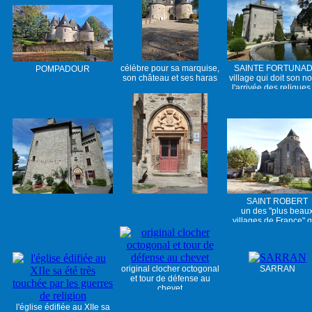
célèbre pour sa marquise,
SAINTE FORTUNAD
POMPADOUR
son château et ses haras
village qui doit son n
...
l'arrivée des reliques
Ste Fortunade en 8
SAINT ROBERT
un des "plus beau
villages de France" 
compte la Corrèze
original clocher octogonal
SARRAN
et tour de défense au
chevet
l'église édifiée au XIIe sa