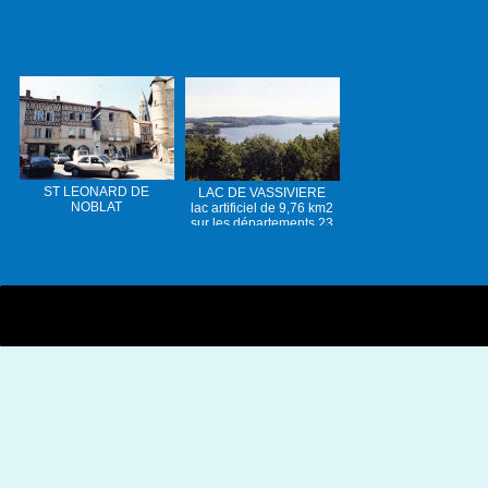
ST LEONARD DE
LAC DE VASSIVIERE
NOBLAT
lac artificiel de 9,76 km2
sur les départements 23
et 87