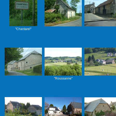
"Chantarel"
"Roussanne"