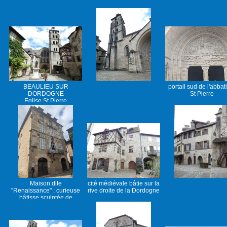
BEAULIEU SUR
portail sud de l'abbat
DORDOGNE
St Pierre
Eglise St Pierre
Maison dite
cité médiévale bâtie sur la
"Renaissance" : curieuse
rive droite de la Dordogne
bâtisse sculptée de
médaillons et d'angelots