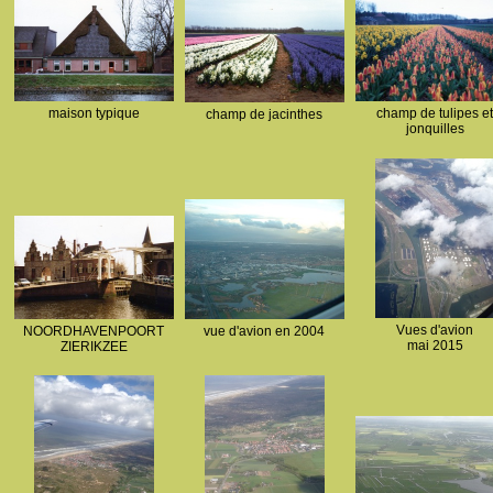
maison typique
champ de tulipes et
champ de jacinthes
jonquilles
Vues d'avion
NOORDHAVENPOORT
vue d'avion en 2004
mai 2015
ZIERIKZEE