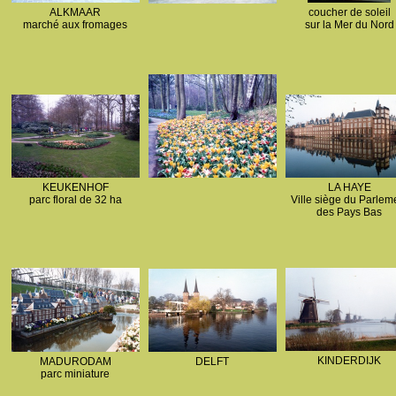
ALKMAAR
coucher de soleil
marché aux fromages
sur la Mer du Nord
KEUKENHOF
LA HAYE
parc floral de 32 ha
Ville siège du Parlem
des Pays Bas
KINDERDIJK
MADURODAM
DELFT
parc miniature