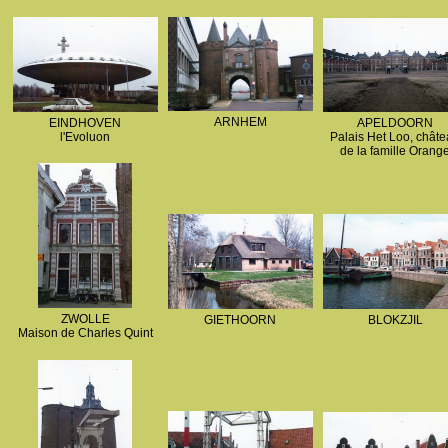
ARNHEM
EINDHOVEN
APELDOORN
l'Evoluon
Palais Het Loo, chât
de la famille Orang
Nassau
ZWOLLE
GIETHOORN
BLOKZJIL
Maison de Charles Quint