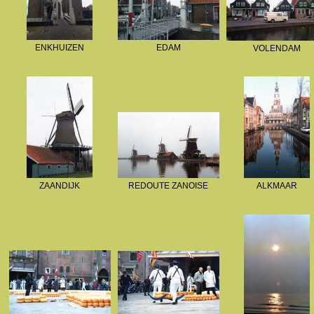
ENKHUIZEN
EDAM
VOLENDAM
ZAANDIJK
REDOUTE ZANOISE
ALKMAAR